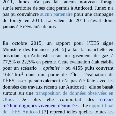
2011, Junex n'a pas fait aucun nouveau forage
sur le territoire de ses cinq permis à Anticosti. Junex n'a
pas pu convaincre
aucun partenaire
pour une campagne
de forage en 2014. La valeur de 2011 n'avait donc
jamais été réévaluée depuis.
En octobre 2015, un rapport pour l’ÉES signé
Ministère des Finances [réf. 5] a fait la manchette en
postulant qu’Anticosti serait un gisement de gaz à
77,5% et 22,5% en pétrole. Cette évaluation était établie
pour un scénario
« optimisé »
où 4155 puits couvrant
2
1662
km
dans une partie de l’Île. L’évaluation de
l’ÉES assez paradoxalement n’a pas été faite avec les
données des travaux récents sur Anticosti ;
elle se basait
surtout sur une
transposition de données observées en
Ohio
. De plus elle comportait des
erreurs
méthodologiques vivement dénoncées
.
Le
rapport final
de l'ÉES Anticosti
[7] reprend telles quelles toutes les