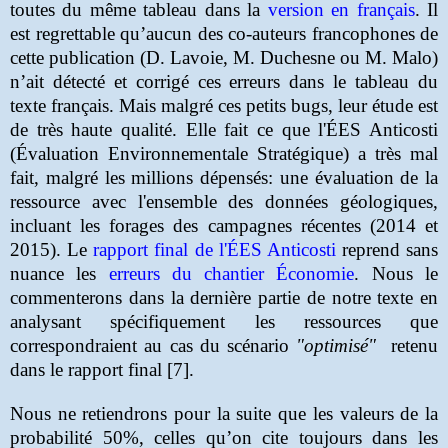
toutes du même tableau dans la
version en français
.
Il
est regrettable qu’aucun des co-auteurs francophones de
cette publication (D. Lavoie, M. Duchesne ou M. Malo)
n’ait détecté et corrigé ces erreurs dans le tableau du
texte français. Mais malgré ces petits bugs, leur étude est
de très haute qualité. Elle fait ce que l'ÉES Anticosti
(Évaluation Environnementale Stratégique) a très mal
fait, malgré les millions dépensés: une évaluation de la
ressource avec l'ensemble des données géologiques,
incluant les forages des campagnes récentes (2014 et
2015). Le
rapport final de l'ÉES Anticosti
reprend sans
nuance les
erreurs du chantier Économie
. Nous le
commenterons dans la dernière partie de notre texte en
analysant spécifiquement les ressources que
correspondraient au cas du scénario
"optimisé"
retenu
dans le rapport final [7].
Nous ne retiendrons pour la suite que les valeurs de la
probabilité 50%, celles qu’on cite toujours dans les